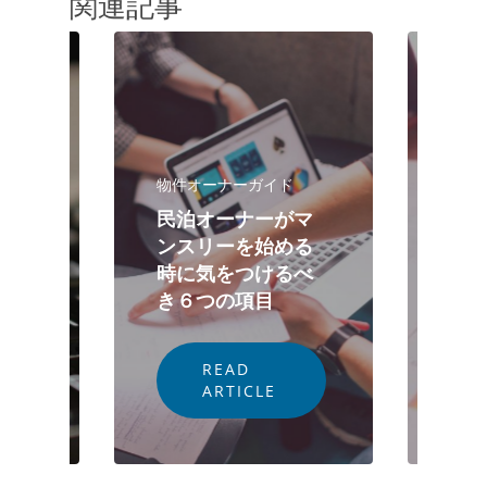
関連記事
物件オーナーガイド
ド
物件
民泊オーナーがマ
業者
ンスリーを始める
「
つい
時に気をつけるべ
ス
。
き６つの項目
リ
READ
ARTICLE