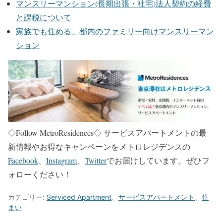
マンスリーマンション(長期出張・社宅)法人契約の経費
と課税について
家族でも住める、都内のファミリー向けマンスリーマン
ション
◇Follow MetroResidences◇
サービスアパートメントの最
新情報やお得なキャンペーンをメトロレジデンスの
Facebook
、
Instagram
、
Twitter
でお届けしています。ぜひフ
ォローください！
カテゴリー:
Serviced Apartment
、
サービスアパートメント
、
住
まい