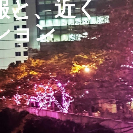
報と、近く
ション