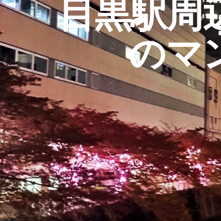
目黒駅周
のマ