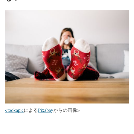
<tookapic
による
Pixabay
からの画像>