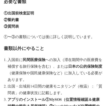
必要な書類
①出国前検査証明
②誓約書
③質問表
①〜③の書類については後に詳しく説明しています。
書類以外にやること
民間医療保険
入国前に
への加入（滞在期間中の医療費を
日本の公的保険制度
補償する旅行保険を含む）、または
（健康保険や国民健康保険など）に加入している必要が
あります。
出国・出域前14日間の健康モニタリング（検温）：「質
問表」の健康状況に記載します。
アプリのインストール①MySOS（位置情報確認＆健康
状態の報告＆居所確認）②GoogleMapsなど位置情報の