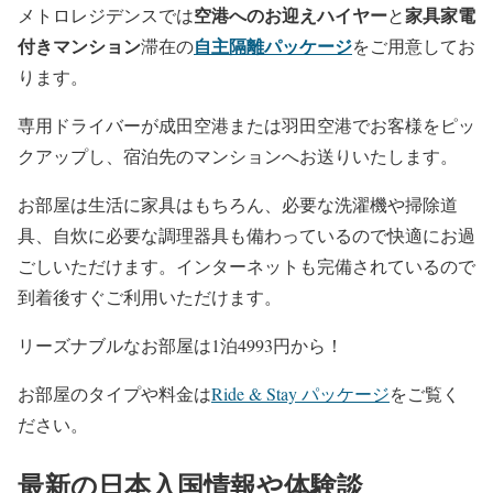
空港へのお迎えハイヤー
家具家電
メトロレジデンスでは
と
付きマンション
自主隔離パッケージ
滞在の
をご用意してお
ります。
専用ドライバーが成田空港または羽田空港でお客様をピッ
クアップし、宿泊先のマンションへお送りいたします。
お部屋は生活に家具はもちろん、必要な洗濯機や掃除道
具、自炊に必要な調理器具も備わっているので快適にお過
ごしいただけます。インターネットも完備されているので
到着後すぐご利用いただけます。
リーズナブルなお部屋は1泊4993円から！
お部屋のタイプや料金は
Ride & Stay パッケージ
をご覧く
ださい。
最新の日本入国情報や体験談