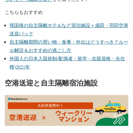
こちらもおすすめ
帰国後の自主隔離ホテルなど宿泊施設＋成田・羽田空港
送迎パック
自主隔離期間の買い物・食事・外出はどうすべき？ルー
ル解説＆おすすめの過ごし方
外国人の日本入国規制(配偶者・留学・在留資格・永住
権)2021年
空港送迎と自主隔離宿泊施設