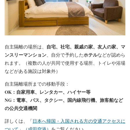
自宅、社宅、親戚の家、友人の家、マ
自主隔離の場所は、
ンスリーマンション
ホテル
、自分で予約した
などが認めら
れます。（複数の人が共同で使用する場所、トイレや浴場
などがある施設は対象外）
自主隔離場所までの移動手段：
OK
：自家用車、レンタカー、ハイヤー等
NG
：電車、バス、タクシー、国内線飛行機、旅客船など
の公共交通機関
詳しくは、「
日本へ帰国・入国される方の交通アクセスに
ついて」（成田空港）
をご覧ください。