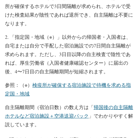
所が確保するホテルで3日間隔離
が求められ、ホテルで受
けた検査結果が陰性であれば退所でき、自主隔離は不要に
なります。
2. 「指定国・地域（※）」以外からの帰国者・入国者は、
自宅または自分で手配した宿泊施設での7日間自主隔離
が
求められます。ただし、3日目以降の自主検査で陰性であ
れば、厚生労働省（入国者健康確認センター）に届出の
後、4〜7日目の自主隔離期間が短縮されます。
参照：（※）
検疫所が確保する宿泊施設で待機を求める指
定国・地域
自主隔離期間（宿泊日数）の数え方は「
帰国後の自主隔離
ホテルなど宿泊施設＋空港送迎パック
」でわかりやすく解
説しています。