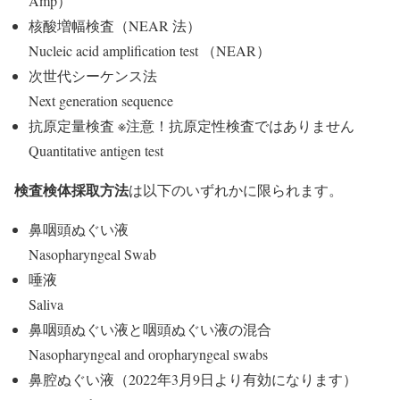
Amp）
核酸増幅検査（NEAR 法）
Nucleic acid amplification test （NEAR）
次世代シーケンス法
Next generation sequence
抗原定量検査
※注意！抗原定性検査ではありません
Quantitative antigen test
検査検体採取方法
は以下のいずれかに限られます。
鼻咽頭ぬぐい液
Nasopharyngeal Swab
唾液
Saliva
鼻咽頭ぬぐい液と咽頭ぬぐい液の混合
Nasopharyngeal and oropharyngeal swabs
鼻腔ぬぐい液（2022年3月9日より有効になります）